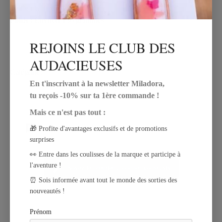
Taille :
L10 x l10 x H5 cm
Poids :
Environ 130 grammes
REJOINS LE CLUB DES
AUDACIEUSES
Catégorie
Accueil
En t'inscrivant à la newsletter Miladora,
AVIS
tu reçois -10% sur ta 1ère commande !
Mais ce n'est pas tout :
Commentaires (0)
🎁 Profite d'avantages exclusifs et de promotions
surprises
👀 Entre dans les coulisses de la marque et participe à
l'aventure !
Soyez le premier à donner votre avis
⏰ Sois informée avant tout le monde des sorties des
nouveautés !
Prénom