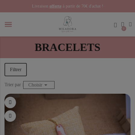
Livraison
offerte
à partir de 70€ d'achat !
BRACELETS
Filtrer

Trier par :
Choisir