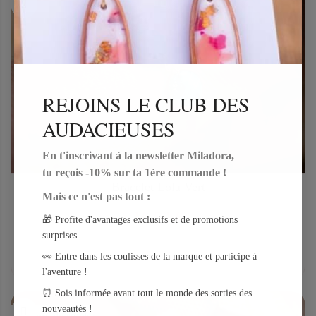
REJOINS LE CLUB DES
AUDACIEUSES
En t'inscrivant à la newsletter Miladora,
tu reçois -10% sur ta 1ère commande !
Bracelet Lola Vert
Mais ce n'est pas tout :
16,50 €
🎁 Profite d'avantages exclusifs et de promotions
surprises
Ajouter au panier
👀 Entre dans les coulisses de la marque et participe à
l'aventure !
⏰ Sois informée avant tout le monde des sorties des
nouveautés !