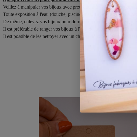
Veillez à manipuler vos bijoux avec précaution. Il s'agit de créations a
Toute exposition à l'eau (douche, piscine, mer...) ainsi qu'aux parfums
De même, enlevez vos bijoux pour dormir ou pour les activités sporti
Il est préférable de ranger vos bijoux à l'abri de la lumière et de l'humi
Il est possible de les nettoyer avec un chiffon doux pour éviter les ray