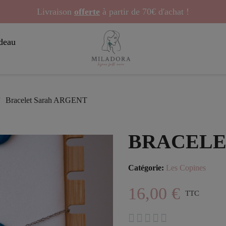
Livraison
offerte
à partir de 70€ d'achat !
deau
Bracelet Sarah ARGENT
BRACELE
Catégorie
Les Copines
16,00 €
TTC




