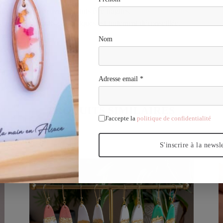
rtisanales qui peuvent parfois être fragiles.
 et autres produits cosmétiques est fortement déconseillée.
ves.
Nom
dité.
ures.
Adresse email *
PRODUITS SIMILAIRES
J'accepte la
politique de confidentialité
S'inscrire à la newsl