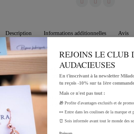
Description
Informations additionnelles
Avis
REJOINS LE CLUB 
AUDACIEUSES
 sans nickel. Évitant ainsi les risques d'allergies.
En t'inscrivant à la newsletter Milad
leur donner un aspect plus brillant, bombé et robuste.
tu reçois -10% sur ta 1ère commande
Mais ce n'est pas tout :
ne paire à l'autre, ce qui rend votre bijou unique.
🎁 Profite d'avantages exclusifs et de promo
el, en fonction des écrans et de leurs réglages.
👀 Entre dans les coulisses de la marque et p
⏰ Sois informée avant tout le monde des so
nnellement rallongés.
Prénom