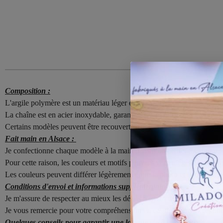
Composition :
L'argile polymère est un matériau léger et résistant.
La chaîne est en acier inoxydable, garantie sans plomb, sans cadmium et
Certains modèles peuvent être recouverts d'une couche de résine pour 
Fait main en Alsace :
Je confectionne chaque modèle à la main dans mon atelier à Colmar.
Pour cette raison, les couleurs et motifs peuvent varier légèrement d'u
Les couleurs peuvent différer légèrement entre la photo et le modèle ré
Conditions d'envoi et informations supplémentaires :
Je m'assure de respecter au mieux les délais d'envoi des commandes.
Je vous remercie pour votre compréhension en cas de délais exceptio
Quelques conseils pour garantir une longue vie à vos bijoux :