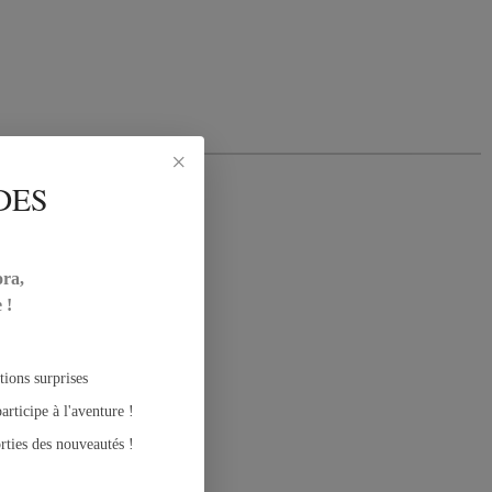
×
DES
ora,
 !
tions surprises
articipe à l'aventure !
rties des nouveautés !