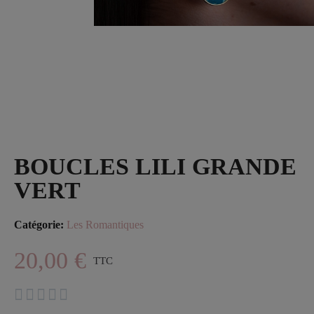
BOUCLES LILI GRANDE
VERT
Catégorie
Les Romantiques
20,00 €
TTC




