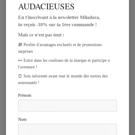
AUDACIEUSES
sportives.
Il est préférable de ranger vos bijoux à l'abri de la lumière et de
En t'inscrivant à la newsletter Miladora,
l'humidité.
tu reçois -10% sur ta 1ère commande !
Il est possible de les nettoyer avec un chiffon doux pour éviter
les rayures.
Mais ce n'est pas tout :
🎁 Profite d'avantages exclusifs et de promotions
Acier inoxydable
Composition
surprises
Argile polymère
👀 Entre dans les coulisses de la marque et participe à
l'aventure !
Catégorie
Les Romantiques
⏰ Sois informée avant tout le monde des sorties des
nouveautés !
AVIS
Prénom
Commentaires (0)
Nom
Soyez le premier à donner votre avis