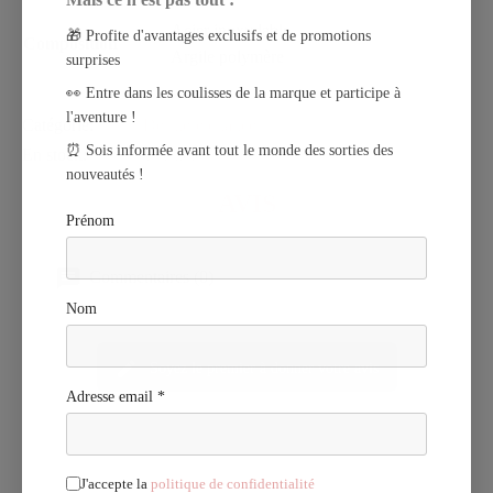
Acier inoxydable
🎁 Profite d'avantages exclusifs et de promotions
Composition
Argile polymère
surprises
👀 Entre dans les coulisses de la marque et participe à
l'aventure !
Catégorie
Dernière chance
⏰ Sois informée avant tout le monde des sorties des
En stock
1 Article
nouveautés !
AVIS
Prénom
Commentaires (0)
Nom
Soyez le premier à donner votre avis
Adresse email *
J'accepte la
politique de confidentialité