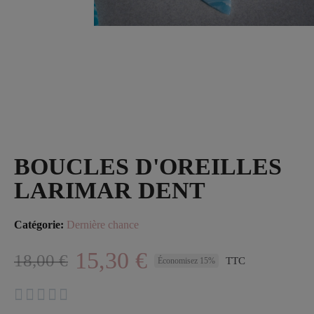
BOUCLES D'OREILLES
LARIMAR DENT
Catégorie
Dernière chance
15,30 €
18,00 €
TTC
Économisez 15%




