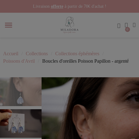
Livraison
offerte
à partir de 70€ d'achat !
Accueil
Collections
Collections éphémères
Poissons d'Avril
Boucles d'oreilles Poisson Papillon - argenté