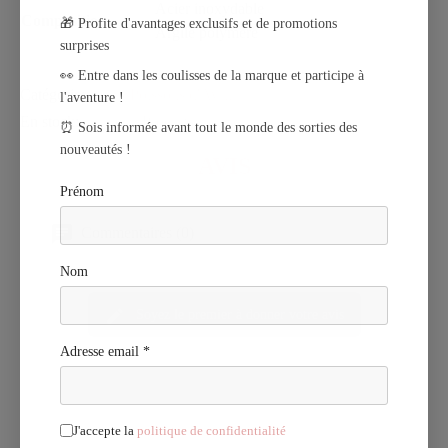
Acier inoxydable
Composition
🎁 Profite d'avantages exclusifs et de promotions
Argile polymère
surprises
👀 Entre dans les coulisses de la marque et participe à
Catégorie
Poissons d'Avril
l'aventure !
En stock
2 Produits
⏰ Sois informée avant tout le monde des sorties des
nouveautés !
AVIS
Prénom
Commentaires (0)
Nom
Soyez le premier à donner votre avis
Adresse email *
J'accepte la
politique de confidentialité