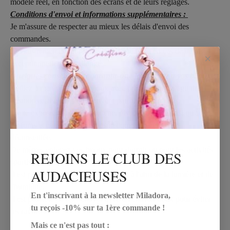
modèle réel, en fonction des écrans et de leurs réglages.
Conditions d'envoi et informations supplémentaires :
Je m'assure de respecter au mieux les délais d'envoi des
commandes.
Je vous remercie pour votre compréhension en cas de délais
×
exceptionnellement rallongés.
Quelques conseils pour garantir une longue vie à vos bijoux :
Veillez à manipuler vos bijoux avec précaution. Il s'agit de
créations artisanales qui peuvent parfois être fragiles.
Toute exposition à l'eau (douche, piscine, mer...) ainsi qu'aux
parfums et autres produits cosmétiques est fortement
déconseillée.
De même, enlevez vos bijoux pour dormir ou pour les activités
REJOINS LE CLUB DES
sportives.
AUDACIEUSES
Il est préférable de ranger vos bijoux à l'abri de la lumière et de
l'humidité.
En t'inscrivant à la newsletter Miladora,
Il est possible de les nettoyer avec un chiffon doux pour éviter
tu reçois -10% sur ta 1ère commande !
les rayures.
Mais ce n'est pas tout :