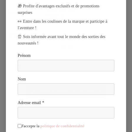
🎁 Profite d'avantages exclusifs et de promotions
Argile polymère
Composition
surprises
Plaqué or
👀 Entre dans les coulisses de la marque et participe à
l'aventure !
Catégorie
Délicatesse
⏰ Sois informée avant tout le monde des sorties des
nouveautés !
AVIS
Prénom
Commentaires (0)
Nom
Soyez le premier à donner votre avis
Adresse email *
J'accepte la
politique de confidentialité