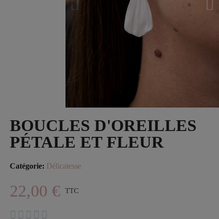
BOUCLES D'OREILLES
PÉTALE ET FLEUR
Catégorie
Délicatesse
22,00 €
TTC




