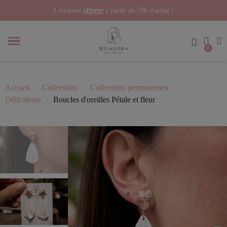
Livraison
offerte
à partir de 70€ d'achat !
Accueil
Collections
Collections permanentes
Délicatesse
Boucles d'oreilles Pétale et fleur